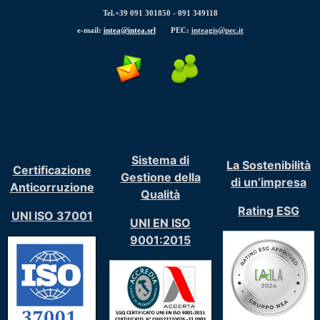
Tel.+39 091 301850 -
091 349118
La testata web “
The Science of Where Magazine
”, fondata
e-mail:
intea@intea.srl
PEC:
inteagis@pec.it
Albertario, è ora online.
Sistema di
La Sostenibilità
Certificazione
Gestione della
di un’impresa
Anticorruzione
Qualità
Rating ESG
UNI ISO 37001
UNI EN ISO
9001:2015