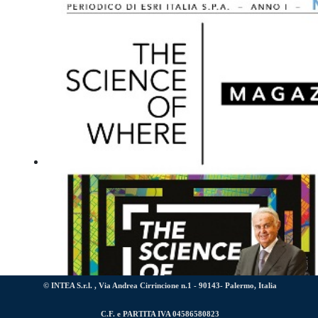
© INTEA S.r.l. , Via Andrea Cirrincione n.1 - 90143- Palermo, Italia
C.F. e PARTITA IVA 04586580823