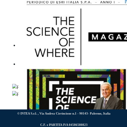
Comune di San Vito Lo Capo
Comune di Troina
© INTEA S.r.l. , Via Andrea Cirrincione n.1 - 90143- Palermo, Italia
C.F. e PARTITA IVA 04586580823