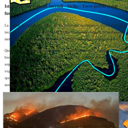
Istituzione del Catasto Incendi - Sicilia | Terre percorse dal
fuoco
La Sicilia è purtroppo afflitta da un problema ricorrente e devastante: gli
incendi boschivi. Ogni anno, vasti territori vengono distrutti dalle fiamme,
mettendo a rischio la flora, la fauna e l’equilibrio degli ecosistemi isolani.
Questi eventi distruttivi mettono a rischio non solo l’ambiente e la
biodiversità, ma anche le comunità locali. Le fiamme distruggono vasti
soprassuoli, bruciando alberi secolari, arbusti e altre piante. Questa perdita di
vegetazione minaccia la biodiversità, compromettendo l’habitat di numerose
specie animali e vegetali. Gli incendi distruggono anche il suolo fertile
aumentando il rischio di erosione e frane.
Territorio