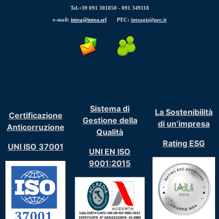
Tel.+39 091 301850 -
091 349118
La testata web “
The Science of Where Magazine
”, fondata
e-mail:
intea@intea.srl
PEC:
inteagis@pec.it
Albertario, è ora online.
Sistema di
La Sostenibilità
Certificazione
Gestione della
di un’impresa
Anticorruzione
Qualità
Rating ESG
UNI ISO 37001
UNI EN ISO
9001:2015