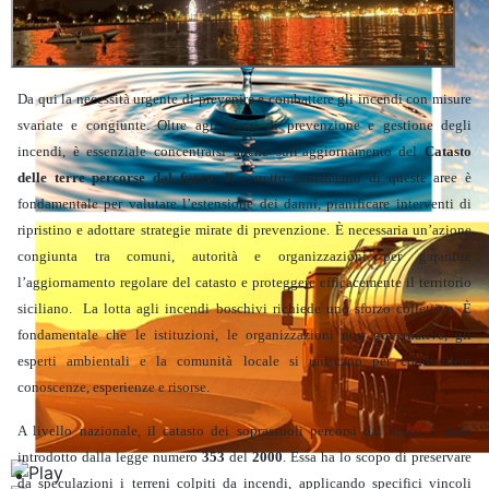
Da qui la necessità urgente di prevenire e combattere gli incendi con misure
svariate e congiunte. Oltre agli sforzi di prevenzione e gestione degli
incendi, è essenziale concentrarsi anche sull’aggiornamento del
Catasto
delle terre percorse dal fuoco
. Il corretto censimento di queste aree è
fondamentale per valutare l’estensione dei danni, pianificare interventi di
ripristino e adottare strategie mirate di prevenzione. È necessaria un’azione
congiunta tra comuni, autorità e organizzazioni per garantire
l’aggiornamento regolare del catasto e proteggere efficacemente il territorio
siciliano. La lotta agli incendi boschivi richiede uno sforzo collettivo. È
fondamentale che le istituzioni, le organizzazioni non governative, gli
esperti ambientali e la comunità locale si uniscano per condividere
conoscenze, esperienze e risorse.
A livello nazionale, il catasto dei soprassuoli percorsi dal fuoco è stato
introdotto dalla legge numero
353
del
2000
. Essa ha lo scopo di preservare
Ambiente
da speculazioni i terreni colpiti da incendi, applicando specifici vincoli