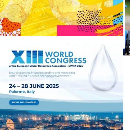
o più intelligente
formativi geografici (GIS) crea un mondo più intelligente
 "dove" in comprensione condivisa e azione coordinata, a livello di
ta.
Learn more