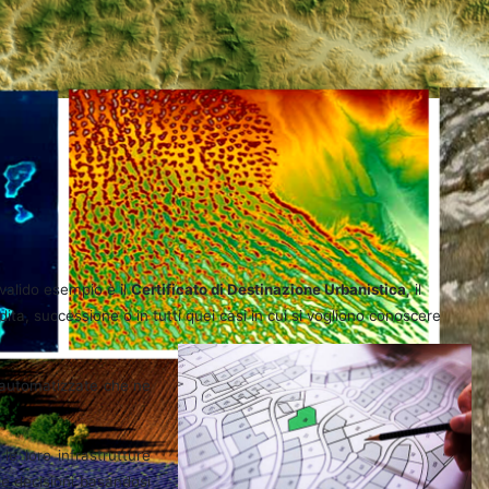
 valido esempio è il
Certificato di Destinazione Urbanistica
, il
ita, successione o in tutti quei casi in cui si vogliono conoscere
i automatizzate che ne
.
le loro infrastrutture
 le decisioni basandosi