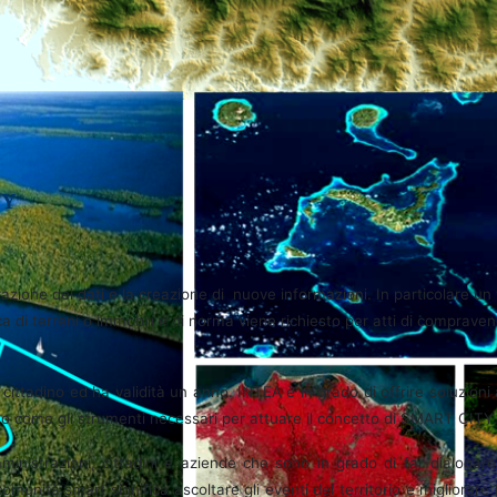
TY
azione dei dati e la creazione di nuove informazioni. In particolare un
 di terreni o immobili e di norma viene richiesto per atti di compravend
l cittadino ed ha validità un anno. INTEA è in grado di offrire soluzion
rano come gli strumenti necessari per attuare il concetto di SMART CITY
ministrazioni, cittadini e aziende che sono in grado di far dialogare 
omunità smart significa ascoltare gli eventi del territorio e migliorare