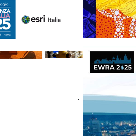
GIS: Creare un mond
istrazioni e professionisti delle
La tecnologia dei sistemi in
trasformando la scienza del
comunità, imprese e piane