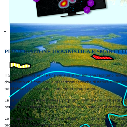
Informatica
PIANIFICAZIONE URBANISTICA E SMART CI
Il GIS comprende anche una serie di strumenti che facilitano l’elabor
documento che contiene le prescrizioni tecniche di natura urbanistica
tutti i vincoli che ricadono in una
determinata area.
La certificazione viene emessa dagli uffici comunali su richiesta de
permettono il rilascio. Più in generale le tecnologie GIS si configu
Le
Smart Cities
sono le città intelligenti, le città intese come am
tecniche e tecnologiche in modo intelligente. Rendere le città e le c