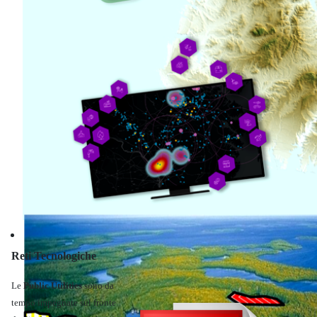
Informatica
Reti Tecnologiche
Le
Public Utilities
sono da
tempo impegnate sul fronte