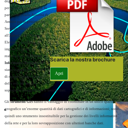
degli adempimenti di legge
per gestire le proprie reti. In
particolare, dalle Autorità di
Ambito per la gestione del
Servizio Idrico Integrato
all'Autorità per l'Energia
Elettrica e per il Gas, si
impone al gestore la
realizzazione di
Sistemi
Scarica la nostra brochure
Informativi Territoriali
che
siano in grado non soltanto
Apri
di rappresentare l'ubicazione
delle reti, ma anche e
soprattutto di aggiornare le banche dati.
Gli
strumenti GIS
hanno il vantaggio di coordinare in un unic
o spazio
Territorio
geografico un’enorme quantità di dati cartografici e di informazioni; sono
quindi uno strumento insostituibile per la gestione dei livelli informativi
della rete e per la loro sovrapposizione con ulteriori banche dati.