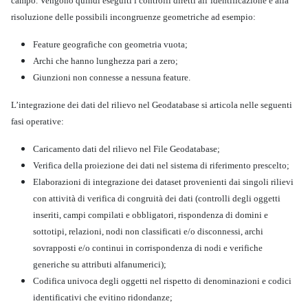
campo. Vengono quindi eseguiti i controlli diretti all’identificazione e alla
risoluzione delle possibili incongruenze geometriche ad esempio:
Feature geografiche con geometria vuota;
Archi che hanno lunghezza pari a zero;
Giunzioni non connesse a nessuna feature.
L’integrazione dei dati del rilievo nel Geodatabase si articola nelle seguenti
fasi operative:
Caricamento dati del rilievo nel File Geodatabase;
Verifica della proiezione dei dati nel sistema di riferimento prescelto;
Elaborazioni di integrazione dei dataset provenienti dai singoli rilievi
con attività di verifica di congruità dei dati (controlli degli oggetti
inseriti, campi compilati e obbligatori, rispondenza di domini e
sottotipi, relazioni, nodi non classificati e/o disconnessi, archi
sovrapposti e/o continui in corrispondenza di nodi e verifiche
generiche su attributi alfanumerici);
Codifica univoca degli oggetti nel rispetto di denominazioni e codici
identificativi che evitino ridondanze;