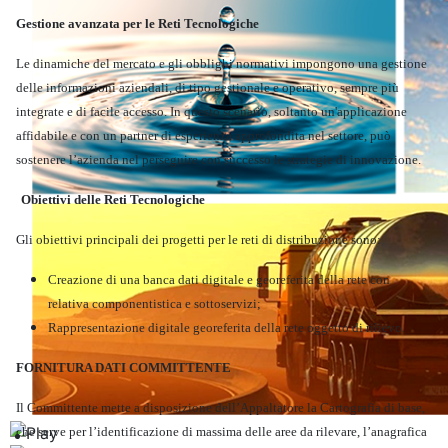
Gestione avanzata per le Reti Tecnologiche
Le dinamiche del mercato e gli obblighi normativi impongono una gestione
delle informazioni aziendali, di tipo gestionale e operativo, sempre più
integrate e di facile accesso. In questo scenario, soltanto un'applicazione
affidabile e con un partner di esperienza approfondita nel settore, può
sostenere l’azienda nel perseguire con successo le strategie di innovazione.
Obiettivi delle Reti Tecnologiche
Gli obiettivi principali dei progetti per le reti di distribuzione sono:
Creazione di una banca dati digitale e georeferita della rete con
relativa componentistica e sottoservizi;
Rappresentazione digitale georeferita della rete oggetto di rilievo.
FORNITURA DATI COMMITTENTE
Il Committente mette a disposizione dell’Appaltatore la Cartografia di base,
Ambiente
che serve per l’identificazione di massima delle aree da rilevare, l’anagrafica