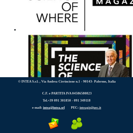
© INTEA S.r.l. , Via Andrea Cirrincione n.1 - 90143- Palermo, Italia
C.F. e PARTITA IVA 04586580823
Tel.+39 091 301850 -
091 349118
La testata web “
The Science of Where Magazine
”, fondata
e-mail:
intea@intea.srl
PEC:
inteagis@pec.it
Albertario, è ora online.