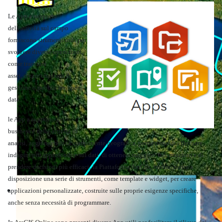
Le App a supporto
dell’attività sul campo
forniscono strumenti utili per
svolgere diverse operazioni,
come tracciare
asset, creare cruscotti di
gestione o pubblicare open
data;
le App a supporto del
business e delle attività di
analisi, aggiungendo la componente geografica, permettono di effettuare
indagini più approfondite sui dati, di ottenere maggiori informazioni e di
prendere decisioni più efficaci; la Piattaforma ArcGIS, inoltre, mette a
disposizione una serie di strumenti, come template e widget, per creare
Territorio
applicazioni personalizzate, costruite sulle proprie esigenze specifiche,
anche senza necessità di programmare.