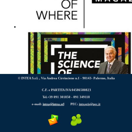
© INTEA S.r.l. , Via Andrea Cirrincione n.1 - 90143- Palermo, Italia
C.F. e PARTITA IVA 04586580823
Tel.+39 091 301850 -
091 349118
La testata web “
The Science of Where Magazine
”, fondata
e-mail:
intea@intea.srl
PEC:
inteagis@pec.it
Albertario, è ora online.