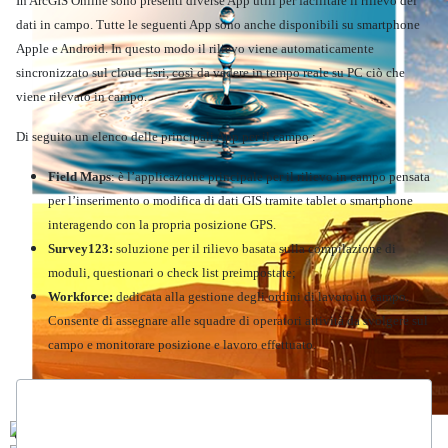
In ArcGIS Online sono presenti diverse App utili per facilitare il rilievo dei
dati in campo. Tutte le seguenti App sono anche disponibili su smartphone
Apple e Android.
In questo modo il rilievo viene automaticamente
sincronizzato sul cloud Esri, così da vedere in tempo reale su PC ciò che
viene rilevato in campo.
Di seguito un elenco delle principali App per il campo :
Field Maps
: è l’applicazione principale per il rilievo in campo pensata
per l’inserimento o modifica di dati GIS tramite tablet o smartphone
interagendo con la propria posizione GPS.
Survey123:
soluzione per il rilievo basata sulla compilazione di
moduli, questionari o check list preimpostate;
Workforce:
dedicata alla gestione degli ordini di lavoro in campo.
Consente di assegnare alle squadre di operatori attività da svolgere sul
campo e monitorare posizione e lavoro effettuato.
Ambiente